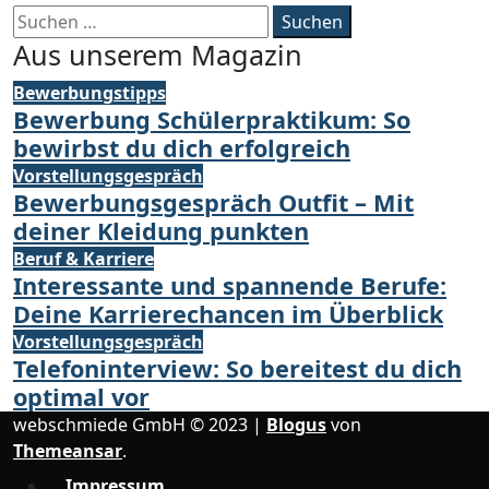
Suchen
nach:
Aus unserem Magazin
Bewerbungstipps
Bewerbung Schülerpraktikum: So
bewirbst du dich erfolgreich
Vorstellungsgespräch
Bewerbungsgespräch Outfit – Mit
deiner Kleidung punkten
Beruf & Karriere
Interessante und spannende Berufe:
Deine Karrierechancen im Überblick
Vorstellungsgespräch
Telefoninterview: So bereitest du dich
optimal vor
webschmiede GmbH © 2023
|
Blogus
von
Themeansar
.
Impressum