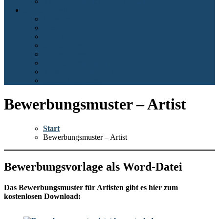
Verkehr, Logistik & Sicherheit
Bewerbungswissen
Anschreiben
Deckblatt
Lebenslauf
Bewerbungsmappe
Bewerbungstipps
Ausbildung & Studium
Vorstellungsgespräch
Beruf & Karriere
Bewerbungsmuster – Artist
Start
Bewerbungsmuster – Artist
Bewerbungsvorlage als Word-Datei
Das Bewerbungsmuster für Artisten gibt es hier zum
kostenlosen Download: