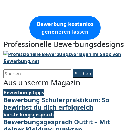
Bewerbung kostenlos
generieren lassen
Professionelle Bewerbungsdesigns
Suchen
nach:
Aus unserem Magazin
Bewerbungstipps
Bewerbung Schülerpraktikum: So
bewirbst du dich erfolgreich
Vorstellungsgespräch
Bewerbungsgespräch Outfit – Mit
deiner Kleidung punkten