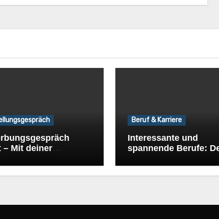
ellungsgespräch
Beruf & Karriere
rbungsgespräch
Interessante und
t – Mit deiner
spannende Berufe: D
dung punkten
Karrierechancen im
Überblick