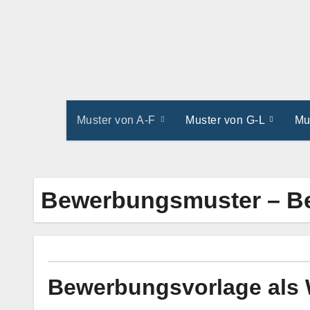
Zum
Inhalt
springen
Muster von A-F
Muster von G-L
Mu
Bewerbungsmuster – Be
Bewerbungsvorlage als 