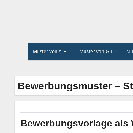
Zum
Inhalt
springen
Muster von A-F
Muster von G-L
Mu
Bewerbungsmuster – St
Bewerbungsvorlage als 