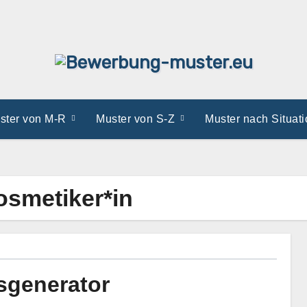
ster von M-R
Muster von S-Z
Muster nach Situat
smetiker*in
sgenerator