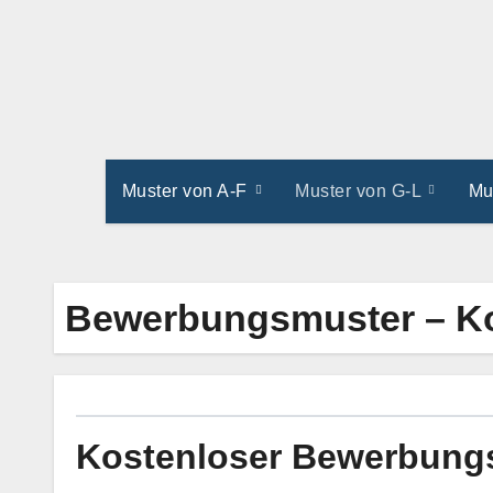
Zum
Inhalt
springen
Muster von A-F
Muster von G-L
Mu
Bewerbungsmuster – Ko
Kostenloser Bewerbung