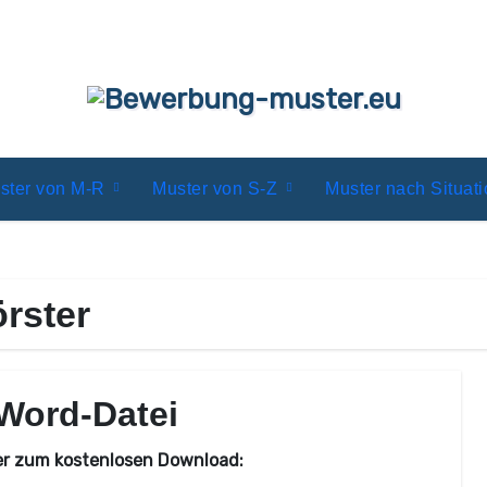
ster von M-R
Muster von S-Z
Muster nach Situat
rster
Word-Datei
er zum kostenlosen Download: