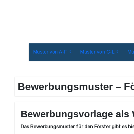
Zum
Inhalt
springen
Muster von A-F
Muster von G-L
Mu
Bewerbungsmuster – Fö
Bewerbungsvorlage als 
Das Bewerbungsmuster für den Förster gibt es hi